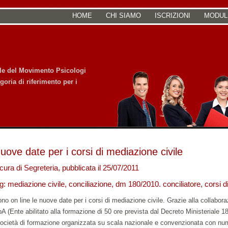
HOME
CHI SIAMO
ISCRIZIONI
MODUL
iale del Movimento Psicologi
goria di riferimento per i
uove date per i corsi di mediazione civile
cura di Segreteria, pubblicata il 25/07/2011
g: mediazione civile, conciliazione, dm 180/2010. conciliatore, corsi 
no on line le nuove date per i corsi di mediazione civile. Grazie alla collabora
A (Ente abilitato alla formazione di 50 ore prevista dal Decreto Ministeriale 
ocietà di formazione organizzata su scala nazionale e convenzionata con num