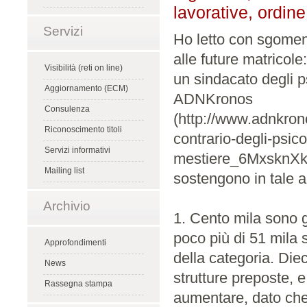
lavorative, ordine
Servizi
Ho letto con sgomento
alle future matricole
Visibilità (reti on line)
un sindacato degli ps
Aggiornamento (ECM)
ADNKronos
Consulenza
(http://www.adnkron
Riconoscimento titoli
contrario-degli-psico
Servizi informativi
mestiere_6MxsknXk
Mailing list
sostengono in tale a
Archivio
1. Cento mila sono gl
poco più di 51 mila s
Approfondimenti
della categoria. Diec
News
strutture preposte, e
Rassegna stampa
aumentare, dato che 