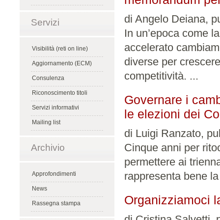
di Angelo Deiana, pu
Servizi
In un’epoca come la
accelerato cambiame
Visibilità (reti on line)
diverse per crescere 
Aggiornamento (ECM)
competitività. ...
Consulenza
Riconoscimento titoli
Governare i cambi
Servizi informativi
le elezioni dei Co
Mailing list
di Luigi Ranzato, pu
Cinque anni per rit
Archivio
permettere ai trienna
rappresenta bene la c
Approfondimenti
News
Organizziamoci l
Rassegna stampa
di Cristina Salvetti,