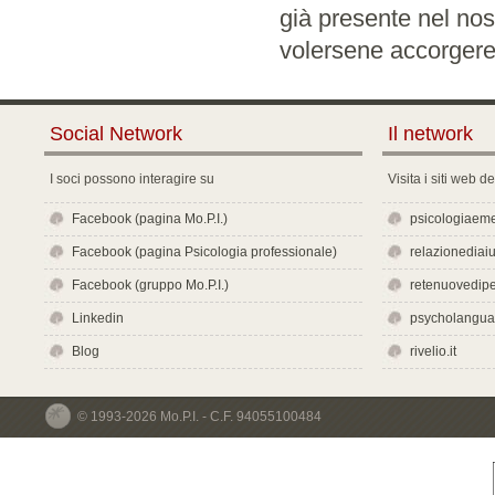
già presente nel no
volersene accorgere. 
Social Network
Il network
I soci possono interagire su
Visita i siti web d
Facebook (pagina Mo.P.I.)
psicologiaeme
Facebook (pagina Psicologia professionale)
relazionediaiut
Facebook (gruppo Mo.P.I.)
retenuovedipe
Linkedin
psycholangu
Blog
rivelio.it
© 1993-2026 Mo.P.I. - C.F. 94055100484