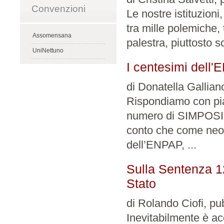
Convenzioni
Le nostre istituzion
tra mille polemiche, 
Assomensana
palestra, piuttosto s
UniNettuno
I centesimi dell
di Donatella Gallian
Rispondiamo con piac
numero di SIMPOSIO
conto che come neoel
dell’ENPAP, ...
Sulla Sentenza 12
Stato
di Rolando Ciofi, pu
Inevitabilmente è ac